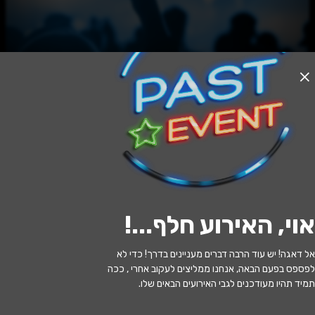
האירוע חלף
בחורים טובים - בית לסין
20:30 | 12.07
מתי?
אוי, האירוע חלף...
!
שוהם
•
המרכז לאומנויות הבמה שוהם
איפה?
אל דאגה! יש עוד הרבה דברים מעניינים בדרך! כדי לא
89 ₪
כמה עולה?
לפספס בפעם הבאה, אנחנו ממליצים לעקוב אחרי , ככה
תמיד תהיו מעודכנים לגבי האירועים הבאים שלו.