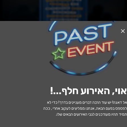
אזל המלאי
הלווייתן - תיאטרון הקאמרי
12:00 | 10.07
מתי?
אוי, האירוע חלף...
!
תל אביב
•
תיאטרון הקאמרי
איפה?
אל דאגה! יש עוד הרבה דברים מעניינים בדרך! כדי לא
99 ₪ - 59 ₪
כמה עולה?
לפספס בפעם הבאה, אנחנו ממליצים לעקוב אחרי , ככה
תמיד תהיו מעודכנים לגבי האירועים הבאים שלו.