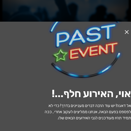
האירוע חלף
מי בעד
21:00 | 06.06
מתי?
אוי, האירוע חלף...
!
בת ים
•
היכל התרבות בת ים
איפה?
אל דאגה! יש עוד הרבה דברים מעניינים בדרך! כדי לא
85 ₪ - 75 ₪
כמה עולה?
לפספס בפעם הבאה, אנחנו ממליצים לעקוב אחרי , ככה
תמיד תהיו מעודכנים לגבי האירועים הבאים שלו.