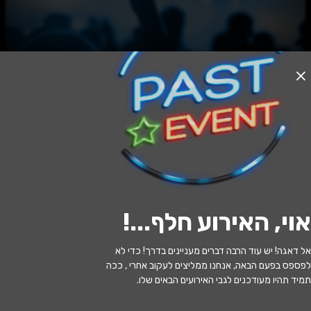
האירוע חלף
אור לגויים
20:30 | 03.06
מתי?
אוי, האירוע חלף...
!
שוהם
•
המרכז לאומנויות הבמה שוהם
איפה?
אל דאגה! יש עוד הרבה דברים מעניינים בדרך! כדי לא
89 ₪
כמה עולה?
לפספס בפעם הבאה, אנחנו ממליצים לעקוב אחרי , ככה
תמיד תהיו מעודכנים לגבי האירועים הבאים שלו.