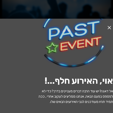
אזל המלאי
הייתי והנני - אלכסנדר פן
12:30 | 12.06
מתי?
אוי, האירוע חלף...
!
תל אביב
•
תיאטרון ניקו ניתאי, תל
איפה?
גיבורים 5 תל אביב.
אל דאגה! יש עוד הרבה דברים מעניינים בדרך! כדי לא
לפספס בפעם הבאה, אנחנו ממליצים לעקוב אחרי , ככה
90 ₪ - 45 ₪
כמה עולה?
תמיד תהיו מעודכנים לגבי האירועים הבאים שלו.