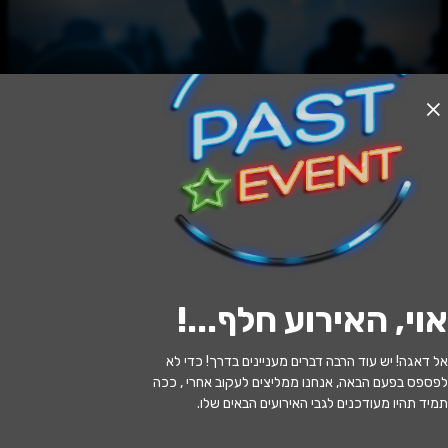
האירוע חלף
שמשון
17:00 | 03.06
מתי?
אוי, האירוע חלף...
!
עפולה
•
היכל התרבות עפולה
איפה?
אל דאגה! יש עוד הרבה דברים מעניינים בדרך! כדי לא
150 ₪ - 105 ₪
כמה עולה?
לפספס בפעם הבאה, אנחנו ממליצים לעקוב אחרי , ככה
תמיד תהיו מעודכנים לגבי האירועים הבאים שלו.