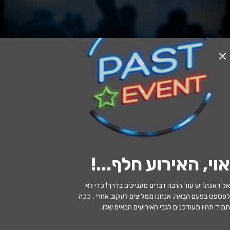
האירוע חלף
אור לגויים
20:30 | 05.07
מתי?
אוי, האירוע חלף...
!
עכו
•
היכל התרבות עכו
איפה?
אל דאגה! יש עוד הרבה דברים מעניינים בדרך! כדי לא
80 ₪
כמה עולה?
לפספס בפעם הבאה, אנחנו ממליצים לעקוב אחרי , ככה
תמיד תהיו מעודכנים לגבי האירועים הבאים שלו.