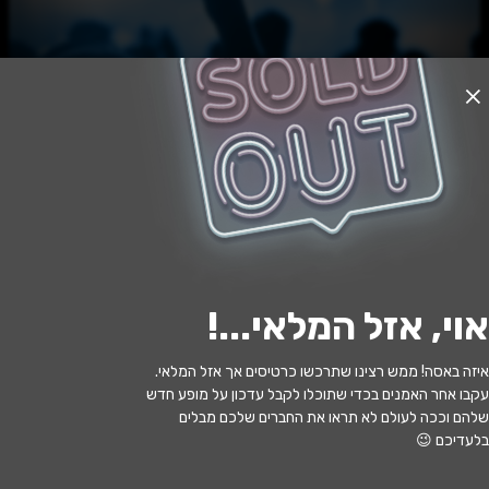
אזל המלאי
מישהו שר את זה קודם
20:30 | 10.08
מתי?
אוי, אזל המלאי...
!
תל אביב
•
תיאטרון הקאמרי
איפה?
איזה באסה! ממש רצינו שתרכשו כרטיסים אך אזל המלאי.
עקבו אחר האמנים בכדי שתוכלו לקבל עדכון על מופע חדש
79 ₪
כמה עולה?
שלהם וככה לעולם לא תראו את החברים שלכם מבלים
בלעדיכם 😉