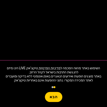
השימוש באתר מהווה הסכמה ל
מדיניות הפרטיות
טיקצ'אק LIVE הינו מיזם
באתר מוצגים הופעות ואירועים הנאגרים באופן אוטמטי ללא בדיקה ומועברים
לאתר המכירה המקורי. נתוני ההופעות אינם באחריות טיקצ'אק
1,960 ארועי live כרגע
חפשו הופעה
הבא