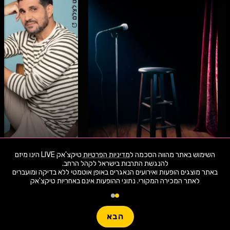
קרדיט לצלם
קובי מימון במופע סטנדאפ
שלומי קוריאט במופע
12.8.26
רביעי
21:30
18.8.26
שלישי
השימוש באתר מהווה הסכמה ל
מדיניות הפרטיות
טיקצ'אק LIVE הינו מיזם
באתר מוצגים הופעות ואירועים הנאגרים באופן אוטמטי ללא בדיקה ומועברים
לאתר המכירה המקורי. נתוני ההופעות אינם באחריות טיקצ'אק
מועדון הגריי יהוד יהוד-מונוסון
גריי תל אביב
1,907 ארועי live כרגע
בואו לבחור סטנדאפ מתי שמתאים לכם!
חפשו הופעה
לא משנה מתי
כל הארץ
הבא