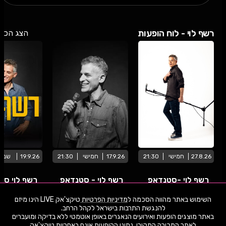
רשף לוי - לוח הופעות
הצג הכל
27.8.26
חמישי
21:30
17.9.26
חמישי
21:30
19.9.26
שבת
רשף לוי -סטנדאפ
רשף לוי - סטנדאפ
רשף לוי סט
בתאטרון הב
גולדה
השימוש באתר מהווה הסכמה ל
מדיניות הפרטיות
טיקצ'אק LIVE הינו מיזם
אודיטוריום חיפה
המשכן למוסיקה ואומנויות רעננה
באתר מוצגים הופעות ואירועים הנאגרים באופן אוטמטי ללא בדיקה ומועברים
שימו -💓- נתוני ההופעות המוצגים עודכנו על ידי בינה מלאכותית מאתר המכירה
לאתר המכירה המקורי. נתוני ההופעות אינם באחריות טיקצ'אק
המקורי. יתכנו טעויות ושינויים.