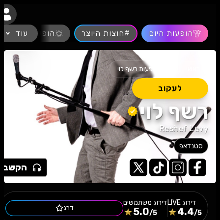
נגישות
הופעות היום
#חוצות היוצר
עוד
הופעות חיות
>
ראשי
הופעות רשף לוי
לעקוב
רשף לוי
Reshef Levy
סטנדאפ
הקשב
דירוג
LIVE
דירוג משתמשים
דרג
5.0
4.4
/5
/5