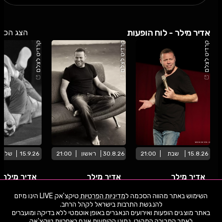
אדיר מילר - לוח הופעות
הצג הכל
קרדיט לצלם
קרדיט לצלם
קרדיט לצלם
15.8.26
שבת
21:00
30.8.26
ראשון
21:00
15.9.26
שליש
אדיר מילר
אדיר מילר
אדיר מילר
השימוש באתר מהווה הסכמה ל
מדיניות הפרטיות
טיקצ'אק LIVE הינו מיזם
היכל התיאטרון קריית מוצקין החשמונאים 77, קריית מוצקין
בית העם - רחובות
באתר מוצגים הופעות ואירועים הנאגרים באופן אוטמטי ללא בדיקה ומועברים
שימו -💓- נתוני ההופעות המוצגים עודכנו על ידי בינה מלאכותית מאתר המכירה
לאתר המכירה המקורי. נתוני ההופעות אינם באחריות טיקצ'אק
המקורי. יתכנו טעויות ושינויים.