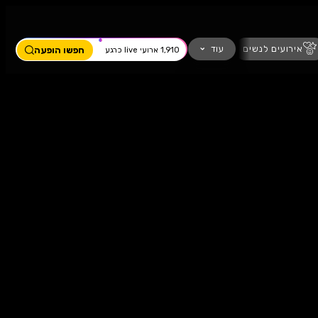
ים
מחזמר
חזנות
כדורגל
עוד
חפשו הופעה
1,910 ארועי live כרגע