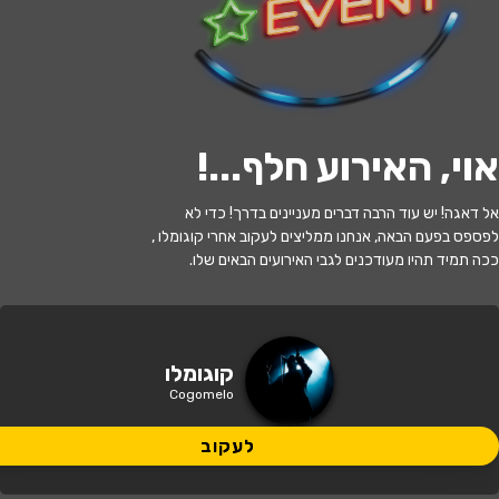
לעקוב
אוי, האירוע חלף...
!
האירוע חלף
אל דאגה! יש עוד הרבה דברים מעניינים בדרך! כדי לא
קוגומלו - שכחו אותי בגונגל
לפספס בפעם הבאה, אנחנו ממליצים לעקוב אחרי קוגומלו ,
ככה תמיד תהיו מעודכנים לגבי האירועים הבאים שלו.
17:30 | 12.07
מתי?
עפולה
•
הגלריה העירונית לאמנות -
קוגומלו
איפה?
עפולה
Cogomelo
95 ₪
לעקוב
כמה עולה?