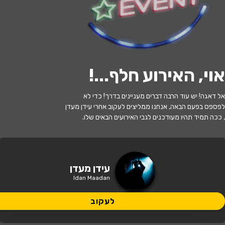
לעקוב
אוי, האירוע חלף...
!
האירוע חלף
אל דאגה! יש עוד הרבה דברים מעניינים בדרך! כדי לא
עידן מעדן - הרפתקה בין הסיפורים
לפספס בפעם הבאה, אנחנו ממליצים לעקוב אחרי עידן מעדן
, ככה תמיד תהיו מעודכנים לגבי האירועים הבאים שלו.
17:00 | 11.05
מתי?
חיפה
•
בית נגלר קרית חיים
איפה?
עידן מעדן
Idan Maadan
59 ₪ - 39 ₪
כמה עולה?
לעקוב