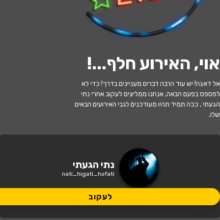
לעקוב
אוי, האירוע חלף...
!
האירוע חלף
אל דאגה! יש עוד הרבה דברים מעניינים בדרך! כדי לא
לפספס בפעם הבאה, אנחנו ממליצים לעקוב אחרי נתי
נתי הגעתי הופעתי - מופע קיץ חדש!
הגעתי , ככה תמיד תהיו מעודכנים לגבי האירועים הבאים
שלו.
17:00 | 14.07
מתי?
עתיר ידע 4, כפר סבא
איפה?
נתי הגעתי
nati_higati_hofati
לעקוב