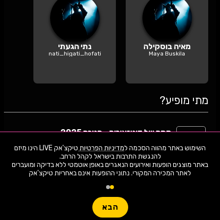
מאיה בוסקילה
נתי הגעתי
nati_higati_hofati
Maya Buskila
מתי מופיע?
קסם של דינוזאורים - חנוכה 2025
21
הפקת ענק פרה היסטורית
האירוע חלף
השימוש באתר מהווה הסכמה ל
מדיניות הפרטיות
טיקצ'אק LIVE הינו מיזם
01.2026
יום רביעי | 17:30
באתר מוצגים הופעות ואירועים הנאגרים באופן אוטמטי ללא בדיקה ומועברים
בת ים
לאתר המכירה המקורי. נתוני ההופעות אינם באחריות טיקצ'אק
15
קסם של דינוזאורים
האירוע חלף
הבא
יום חמישי | 17:30
01.2026