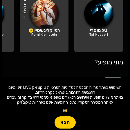
קרדיט לצלם
טל מוסרי
רמי קלינשטיין
hav
Rami Kleinstein
Tal Mosseri
מתי מופיע?
נעם חורב | מתנות קטנות - הסיפורים
18
מאחורי השירים
השימוש באתר מהווה הסכמה ל
מדיניות הפרטיות
טיקצ'אק LIVE הינו מיזם
האירוע חלף
06.2026
יום חמישי | 20:30
באתר מוצגים הופעות ואירועים הנאגרים באופן אוטמטי ללא בדיקה ומועברים
תל אביב
לאתר המכירה המקורי. נתוני ההופעות אינם באחריות טיקצ'אק
מתנות קטנות - החנות המכושפת - אורח
26
הבא
מיוחד כראמל!
האירוע חלף