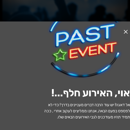
אזל המלאי
זמר עברי - הכי יפים שלנו - תזמורת
הסינפונייטה הישראלית באר שבע
21:00 | 20.06
מתי?
אוי, האירוע חלף...
!
באר שבע
•
המשכן לאמנויות הבמה באר
איפה?
שבע
אל דאגה! יש עוד הרבה דברים מעניינים בדרך! כדי לא
לפספס בפעם הבאה, אנחנו ממליצים לעקוב אחרי , ככה
166 ₪ - 79 ₪
כמה עולה?
תמיד תהיו מעודכנים לגבי האירועים הבאים שלו.