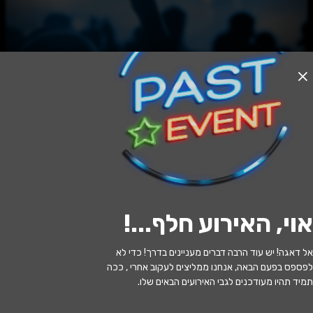
האירוע חלף
עקר בית - תיאטרון ארצי
20:30 | 23.06
מתי?
אוי, האירוע חלף...
!
הרצליה
•
היכל אמנויות הבמה הרצליה
איפה?
אל דאגה! יש עוד הרבה דברים מעניינים בדרך! כדי לא
139 ₪ - 59 ₪
כמה עולה?
לפספס בפעם הבאה, אנחנו ממליצים לעקוב אחרי , ככה
תמיד תהיו מעודכנים לגבי האירועים הבאים שלו.