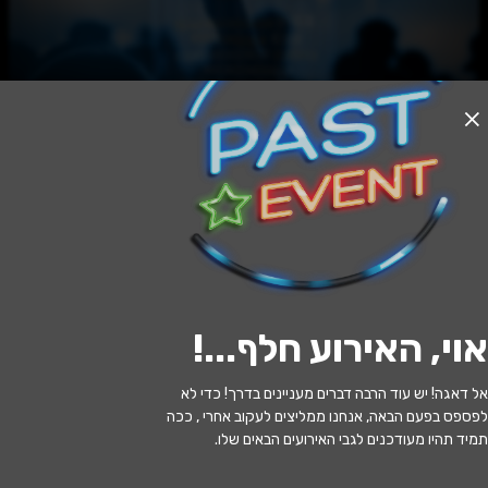
אזל המלאי
בשר וחלב - דרמה חדשה מאת אמנון לוי -
התיאטרון הארצי
21:00 | 18.07
מתי?
אוי, האירוע חלף...
!
נס ציונה
•
היכל התרבות נס ציונה
איפה?
אל דאגה! יש עוד הרבה דברים מעניינים בדרך! כדי לא
139 ₪ - 59 ₪
כמה עולה?
לפספס בפעם הבאה, אנחנו ממליצים לעקוב אחרי , ככה
תמיד תהיו מעודכנים לגבי האירועים הבאים שלו.