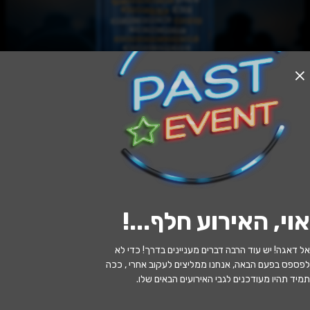
האירוע חלף
הדיוות הגדולות של הזמר העברי - מועדון
הזמר פסיפס ישראלי
20:00 | 09.07
מתי?
אוי, האירוע חלף...
!
חיפה
•
בית אבא חושי חיפה
איפה?
אל דאגה! יש עוד הרבה דברים מעניינים בדרך! כדי לא
136 ₪ - 126 ₪
כמה עולה?
לפספס בפעם הבאה, אנחנו ממליצים לעקוב אחרי , ככה
תמיד תהיו מעודכנים לגבי האירועים הבאים שלו.