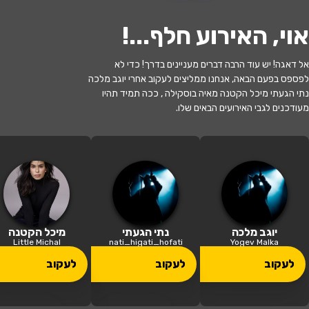
אוי, האירוע חלף...
!
אל דאגה! יש עוד הרבה דברים מעניינים בדרך! כדי לא
לפספס בפעם הבאה, אנחנו ממליצים לעקוב אחרי יוגב מלכה
האירוע חלף
נתי הגעתי מיכל הקטנה מאיה בוסקילה , ככה תמיד תהיו
מעודכנים לגבי האירועים הבאים שלו.
קסם של דינוזאורים - חנוכה 2025 הפקת
ענק פרה היסטורית בארבעה מימדים
16:00 | 28.12
מתי?
נתניה
•
בית יוחנן - היכל התרבות נתניה
איפה?
יוגב מלכה
נתי הגעתי
מיכל הקטנה
Little Michal
nati_higati_hofati
Yogev Malka
119 ₪ - 29 ₪
לעקוב
לעקוב
לעקוב
כמה עולה?