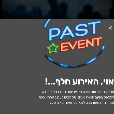
האירוע חלף
מסביב לעולם ב- 4 מיתרים
20:30 | 04.06
מתי?
אוי, האירוע חלף...
!
אריאל
•
היכל התרבות אריאל
איפה?
אל דאגה! יש עוד הרבה דברים מעניינים בדרך! כדי לא
130 ₪ - 65 ₪
כמה עולה?
לפספס בפעם הבאה, אנחנו ממליצים לעקוב אחרי , ככה
תמיד תהיו מעודכנים לגבי האירועים הבאים שלו.