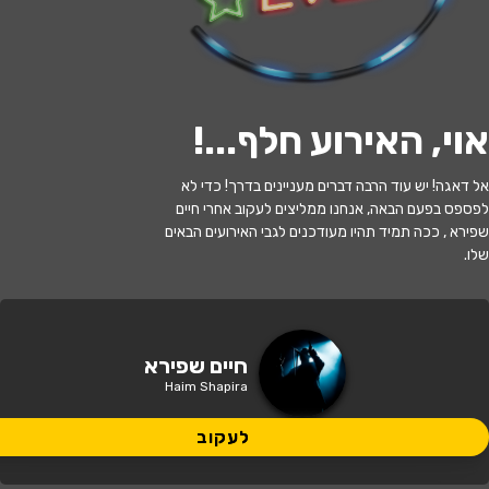
לעקוב
אוי, האירוע חלף...
!
האירוע חלף
אל דאגה! יש עוד הרבה דברים מעניינים בדרך! כדי לא
לפספס בפעם הבאה, אנחנו ממליצים לעקוב אחרי חיים
ד"ר חיים שפירא | המדריך לספקן המודרני
שפירא , ככה תמיד תהיו מעודכנים לגבי האירועים הבאים
שלו.
21:30 | 01.06
מתי?
חיפה
•
זאפה חיפה
איפה?
חיים שפירא
Haim Shapira
98 ₪ - 83 ₪
כמה עולה?
לעקוב