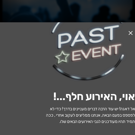
האירוע חלף
שקרים קטנים - קומדיה משפחתית
מופרעת
20:30 | 10.06
מתי?
אוי, האירוע חלף...
!
הרצליה
•
היכל אמנויות הבמה הרצליה
איפה?
אל דאגה! יש עוד הרבה דברים מעניינים בדרך! כדי לא
129 ₪ - 59 ₪
כמה עולה?
לפספס בפעם הבאה, אנחנו ממליצים לעקוב אחרי , ככה
תמיד תהיו מעודכנים לגבי האירועים הבאים שלו.