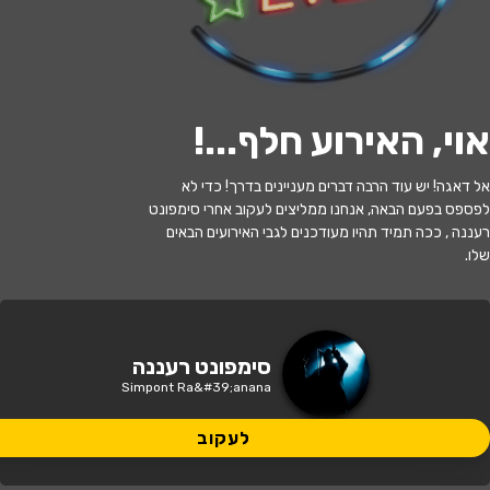
לעקוב
אוי, האירוע חלף...
!
האירוע חלף
אל דאגה! יש עוד הרבה דברים מעניינים בדרך! כדי לא
סימפונט רעננה הסידרה הקלאסית 3-
לפספס בפעם הבאה, אנחנו ממליצים לעקוב אחרי סימפונט
"חלום יעקב"
רעננה , ככה תמיד תהיו מעודכנים לגבי האירועים הבאים
שלו.
20:00 | 20.05
מתי?
נתניה
•
בית יוחנן - היכל התרבות נתניה
איפה?
סימפונט רעננה
Simpont Ra&#39;anana
125 ₪ - 69 ₪
כמה עולה?
לעקוב