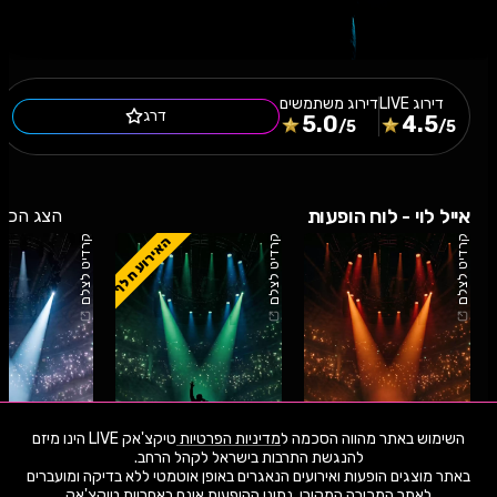
דירוג
LIVE
דירוג משתמשים
דרג
5.0
4.5
/5
/5
אייל לוי - לוח הופעות
הצג הכל
האירוע חלף
קרדיט לצלם
קרדיט לצלם
קרדיט לצלם
השימוש באתר מהווה הסכמה ל
מדיניות הפרטיות
טיקצ'אק LIVE הינו מיזם
באתר מוצגים הופעות ואירועים הנאגרים באופן אוטמטי ללא בדיקה ומועברים
09.10.26
שישי
14:00
25.6.26
חמישי
17:30
23.6.26
שליש
לאתר המכירה המקורי. נתוני ההופעות אינם באחריות טיקצ'אק