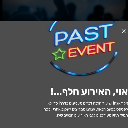
האירוע חלף
AMNEZIA - חוות הגמלים אילת 2026
23:30 | 29.05
מתי?
אוי, האירוע חלף...
!
נחל שלמה 1, אילת, 88114, ישראל
איפה?
אל דאגה! יש עוד הרבה דברים מעניינים בדרך! כדי לא
לפספס בפעם הבאה, אנחנו ממליצים לעקוב אחרי , ככה
תמיד תהיו מעודכנים לגבי האירועים הבאים שלו.