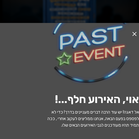
האירוע חלף
מַיינְסְטְרִים בְּקָבוּעַ |ערב שבועות🌾🤍
23:00 | 21.05
מתי?
אוי, האירוע חלף...
!
קרליבך 7, תל אביב-יפו, 6713211,
איפה?
ישראל
אל דאגה! יש עוד הרבה דברים מעניינים בדרך! כדי לא
לפספס בפעם הבאה, אנחנו ממליצים לעקוב אחרי , ככה
תמיד תהיו מעודכנים לגבי האירועים הבאים שלו.