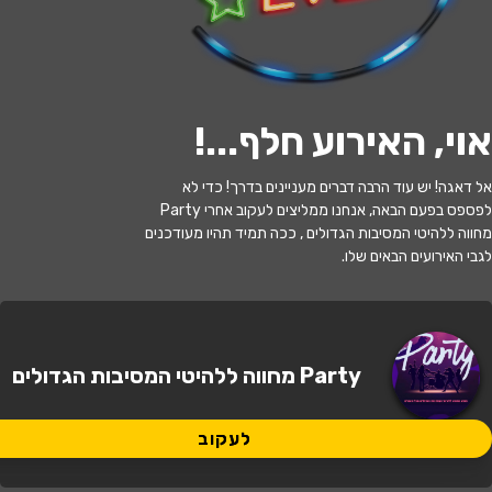
לעקוב
אוי, האירוע חלף...
!
האירוע חלף
אל דאגה! יש עוד הרבה דברים מעניינים בדרך! כדי לא
לפספס בפעם הבאה, אנחנו ממליצים לעקוב אחרי Party
Moxy Rooftop Suite party
מחווה ללהיטי המסיבות הגדולים , ככה תמיד תהיו מעודכנים
לגבי האירועים הבאים שלו.
18:00 | 10.05
מתי?
Σταδίου 65, Αθήνα 105 51, Ελλάδα
איפה?
Party מחווה ללהיטי המסיבות הגדולים
לעקוב