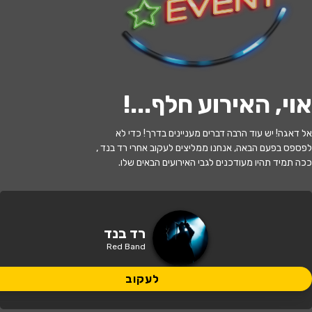
לעקוב
אוי, האירוע חלף...
!
אזל המלאי
אל דאגה! יש עוד הרבה דברים מעניינים בדרך! כדי לא
(רד בנד) RED BAND
לפספס בפעם הבאה, אנחנו ממליצים לעקוב אחרי רד בנד ,
ככה תמיד תהיו מעודכנים לגבי האירועים הבאים שלו.
22:15 | 13.06
מתי?
מודיעין מכבים רעות
•
מועדון הגריי
רד בנד
איפה?
מודיעין
Red Band
140 ₪
לעקוב
כמה עולה?