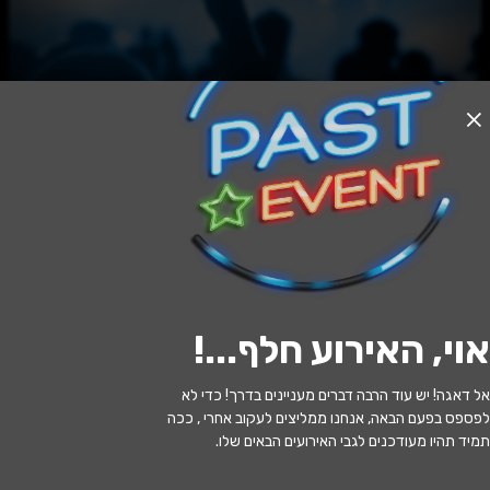
האירוע חלף
מאור כהן – רוק בצהריים | אורח: פורטיס
14:00 | 12.06
מתי?
אוי, האירוע חלף...
!
חיפה
•
זאפה חיפה
איפה?
אל דאגה! יש עוד הרבה דברים מעניינים בדרך! כדי לא
135 ₪ - 95 ₪
כמה עולה?
לפספס בפעם הבאה, אנחנו ממליצים לעקוב אחרי , ככה
תמיד תהיו מעודכנים לגבי האירועים הבאים שלו.