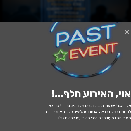
האירוע חלף
רומן במנהטן - המיטב של קול פורטר
20:30 | 13.05
מתי?
אוי, האירוע חלף...
!
כפר סבא
•
היכל התרבות כפר סבא
איפה?
אל דאגה! יש עוד הרבה דברים מעניינים בדרך! כדי לא
169 ₪ - 165 ₪
כמה עולה?
לפספס בפעם הבאה, אנחנו ממליצים לעקוב אחרי , ככה
תמיד תהיו מעודכנים לגבי האירועים הבאים שלו.