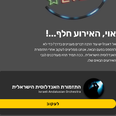
לעקוב
אוי, האירוע חלף...
!
האירוע חלף
אל דאגה! יש עוד הרבה דברים מעניינים בדרך! כדי לא
לפספס בפעם הבאה, אנחנו ממליצים לעקוב אחרי התזמורת
נשמה אנדלוסית - התזמורת האנדלוסית
האנדלוסית הישראלית , ככה תמיד תהיו מעודכנים לגבי
האירועים הבאים שלו.
20:30 | 03.06
מתי?
ראשון לציון
•
היכל התרבות ראשון לציון
איפה?
התזמורת האנדלוסית הישראלית
Israeli Andalusian Orchestra
149 ₪ - 119 ₪
כמה עולה?
לעקוב