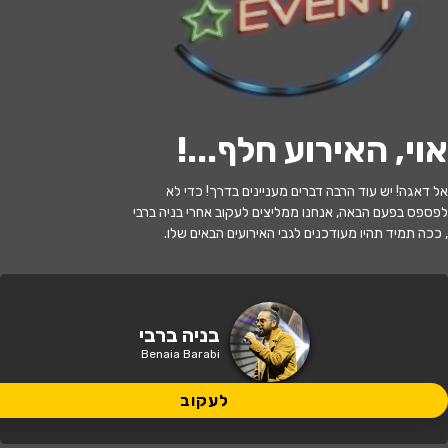
לעקוב
אוי, האירוע חלף...
!
האירוע חלף
אל דאגה! יש עוד הרבה דברים מעניינים בדרך! כדי לא
בניה ברבי | ט"ו באב
לפספס בפעם הבאה, אנחנו ממליצים לעקוב אחרי בניה ברבי
, ככה תמיד תהיו מעודכנים לגבי האירועים הבאים שלו.
21:00 | 28.07
מתי?
בנימינה גבעת עדה
•
זאפה אמפי שוני
איפה?
בניה ברבי
Benaia Barabi
199 ₪ - 159 ₪
כמה עולה?
לעקוב