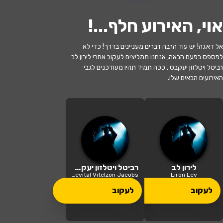
אוי, האירוע חלף...
!
אל דאגה! יש עוד הרבה דברים מעניינים בדרך! כדי לא
לפספס בפעם הבאה, אנחנו ממליצים לעקוב אחרי לירון לב
אזל המלאי
רביטל ויטלזון יעקבס , ככה תמיד תהיו מעודכנים לגבי
האירועים הבאים שלו.
מסיבת כיתה 2 עם לירון לב ורביטל ויטלזון
יעקבס
21:30 | 16.06
מתי?
מודיעין מכבים רעות
•
מועדון הגריי
לירון לב
רביטל ויטלזון יעקבס
איפה?
מודיעין
Revital Vitelzon Jacobs
Liron Lev
לעקוב
לעקוב
169 ₪
כמה עולה?