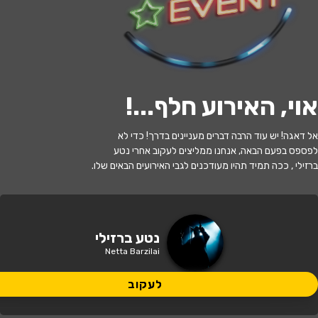
לעקוב
אוי, האירוע חלף...
!
האירוע חלף
אל דאגה! יש עוד הרבה דברים מעניינים בדרך! כדי לא
נטע ברזילי
לפספס בפעם הבאה, אנחנו ממליצים לעקוב אחרי נטע
ברזילי , ככה תמיד תהיו מעודכנים לגבי האירועים הבאים שלו.
21:00 | 16.07
מתי?
בנימינה גבעת עדה
•
זאפה אמפי שוני
איפה?
נטע ברזילי
Netta Barzilai
149 ₪ - 129 ₪
כמה עולה?
לעקוב