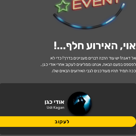
לעקוב
אוי, האירוע חלף...
!
האירוע חלף
אל דאגה! יש עוד הרבה דברים מעניינים בדרך! כדי לא
אודי כגן
לפספס בפעם הבאה, אנחנו ממליצים לעקוב אחרי אודי כגן ,
ככה תמיד תהיו מעודכנים לגבי האירועים הבאים שלו.
20:30 | 21.07
מתי?
באר שבע
•
המשכן לאמנויות הבמה באר
אודי כגן
איפה?
שבע
Udi Kagan
164 ₪
לעקוב
כמה עולה?