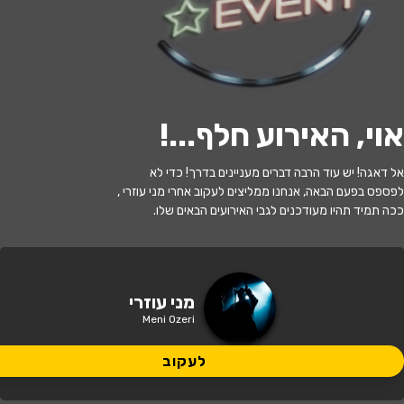
לעקוב
אוי, האירוע חלף...
!
האירוע חלף
אל דאגה! יש עוד הרבה דברים מעניינים בדרך! כדי לא
מני עוזרי
לפספס בפעם הבאה, אנחנו ממליצים לעקוב אחרי מני עוזרי ,
ככה תמיד תהיו מעודכנים לגבי האירועים הבאים שלו.
21:00 | 13.06
מתי?
נס ציונה
•
המשכן לאומנויות נס ציונה
איפה?
מני עוזרי
Meni Ozeri
לעקוב