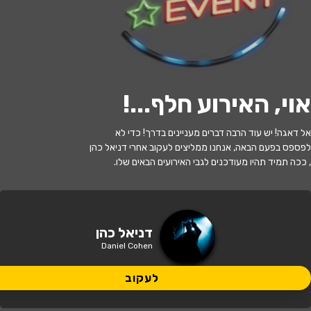
לעקוב
אוי, האירוע חלף...
!
האירוע חלף
אל דאגה! יש עוד הרבה דברים מעניינים בדרך! כדי לא
דניאל כהן
לפספס בפעם הבאה, אנחנו ממליצים לעקוב אחרי דניאל כהן
, ככה תמיד תהיו מעודכנים לגבי האירועים הבאים שלו.
22:00 | 14.05
מתי?
באר שבע
•
באר שבע - תמוז
איפה?
דניאל כהן
Daniel Cohen
155 ₪
כמה עולה?
לעקוב