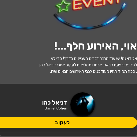
לעקוב
אוי, האירוע חלף...
!
האירוע חלף
אל דאגה! יש עוד הרבה דברים מעניינים בדרך! כדי לא
דניאל כהן במופע סטנדאפ
לפספס בפעם הבאה, אנחנו ממליצים לעקוב אחרי דניאל כהן
, ככה תמיד תהיו מעודכנים לגבי האירועים הבאים שלו.
21:30 | 16.05
מתי?
אור יהודה
•
היכל התרבות אור יהודה
איפה?
דניאל כהן
Daniel Cohen
155 ₪ - 150 ₪
כמה עולה?
לעקוב