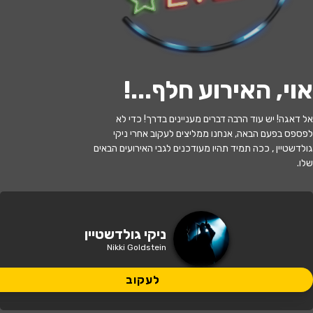
לעקוב
אוי, האירוע חלף...
!
האירוע חלף
אל דאגה! יש עוד הרבה דברים מעניינים בדרך! כדי לא
לפספס בפעם הבאה, אנחנו ממליצים לעקוב אחרי ניקי
ניקי גולדשטיין סטנדאפ
גולדשטיין , ככה תמיד תהיו מעודכנים לגבי האירועים הבאים
שלו.
21:00 | 16.07
מתי?
גבעתיים
•
תיאטרון גבעתיים
איפה?
ניקי גולדשטיין
Nikki Goldstein
140 ₪
כמה עולה?
לעקוב