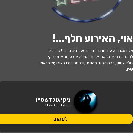
לעקוב
אוי, האירוע חלף...
!
האירוע חלף
אל דאגה! יש עוד הרבה דברים מעניינים בדרך! כדי לא
לפספס בפעם הבאה, אנחנו ממליצים לעקוב אחרי ניקי
ניקי גולדשטיין סטנדאפ
גולדשטיין , ככה תמיד תהיו מעודכנים לגבי האירועים הבאים
שלו.
21:00 | 16.07
מתי?
גבעתיים
•
תיאטרון גבעתיים
איפה?
ניקי גולדשטיין
Nikki Goldstein
140 ₪
כמה עולה?
לעקוב