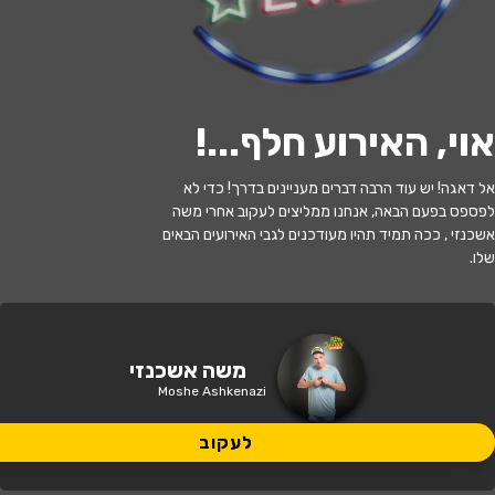
לעקוב
אוי, האירוע חלף...
!
האירוע חלף
אל דאגה! יש עוד הרבה דברים מעניינים בדרך! כדי לא
לפספס בפעם הבאה, אנחנו ממליצים לעקוב אחרי משה
משה אשכנזי במופע סטנד אפ חדש!!
אשכנזי , ככה תמיד תהיו מעודכנים לגבי האירועים הבאים
שלו.
21:00 | 20.05
מתי?
הרצליה
•
תאו מרכז תרבות הרצליה
איפה?
משה אשכנזי
Moshe Ashkenazi
80 ₪
כמה עולה?
לעקוב