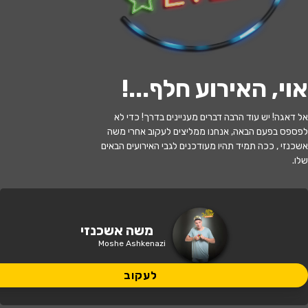
לעקוב
אוי, האירוע חלף...
!
האירוע חלף
אל דאגה! יש עוד הרבה דברים מעניינים בדרך! כדי לא
לפספס בפעם הבאה, אנחנו ממליצים לעקוב אחרי משה
משה אשכנזי במופע סטנד אפ חדש!!
אשכנזי , ככה תמיד תהיו מעודכנים לגבי האירועים הבאים
שלו.
21:00 | 20.05
מתי?
הרצליה
•
תאו מרכז תרבות הרצליה
איפה?
משה אשכנזי
Moshe Ashkenazi
80 ₪
כמה עולה?
לעקוב