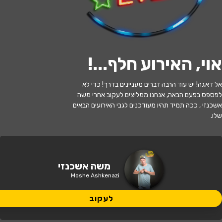
לעקוב
אוי, האירוע חלף...
!
האירוע חלף
אל דאגה! יש עוד הרבה דברים מעניינים בדרך! כדי לא
משה אשכנזי סטנדאפ, מרכז תרבות תאו
לפספס בפעם הבאה, אנחנו ממליצים לעקוב אחרי משה
הרצליה
אשכנזי , ככה תמיד תהיו מעודכנים לגבי האירועים הבאים
שלו.
21:00 | 20.05
מתי?
מרכז תאו הרצליה, וינגייט 168, הרצליה,
משה אשכנזי
איפה?
ישראל
Moshe Ashkenazi
99 ₪ - 80 ₪
לעקוב
כמה עולה?