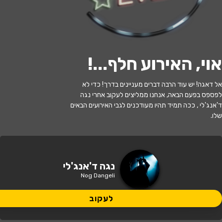
לעקוב
אוי, האירוע חלף...
!
האירוע חלף
אל דאגה! יש עוד הרבה דברים מעניינים בדרך! כדי לא
לפספס בפעם הבאה, אנחנו ממליצים לעקוב אחרי נגה
נגה דאנג'לי
ד'אנג'לי , ככה תמיד תהיו מעודכנים לגבי האירועים הבאים
שלו.
21:00 | 11.07
מתי?
באר שבע
•
באר שבע - תמוז
איפה?
נגה ד'אנג'לי
Nog Dangeli
119 ₪
כמה עולה?
לעקוב