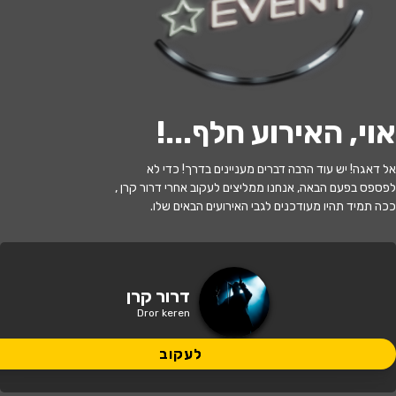
לעקוב
אוי, האירוע חלף...
!
האירוע חלף
אל דאגה! יש עוד הרבה דברים מעניינים בדרך! כדי לא
דרור קרן - סטנדאפ
לפספס בפעם הבאה, אנחנו ממליצים לעקוב אחרי דרור קרן ,
ככה תמיד תהיו מעודכנים לגבי האירועים הבאים שלו.
21:00 | 02.07
מתי?
קריית אונו
•
קריית התרבות אונו, קרית
דרור קרן
איפה?
אונו
Dror keren
91 ₪ - 85 ₪
לעקוב
כמה עולה?