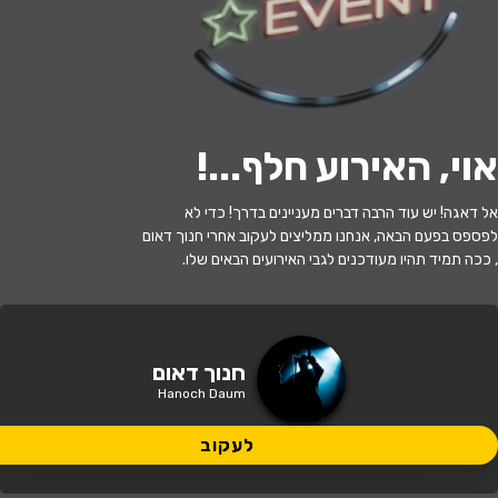
לעקוב
אוי, האירוע חלף...
!
האירוע חלף
אל דאגה! יש עוד הרבה דברים מעניינים בדרך! כדי לא
חנוך דאום | החיים הם תקופה קשה
לפספס בפעם הבאה, אנחנו ממליצים לעקוב אחרי חנוך דאום
, ככה תמיד תהיו מעודכנים לגבי האירועים הבאים שלו.
21:00 | 16.06
מתי?
גני תקווה
•
מרכז הבמה גני תקווה
איפה?
חנוך דאום
Hanoch Daum
149 ₪
כמה עולה?
לעקוב